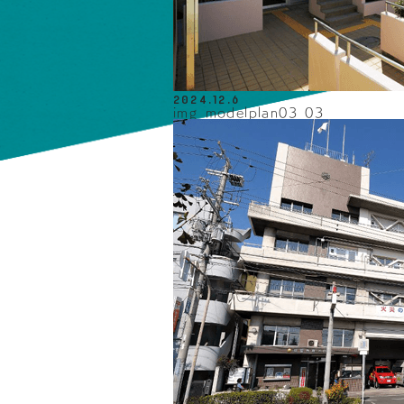
2024.12.6
img_modelplan03_03